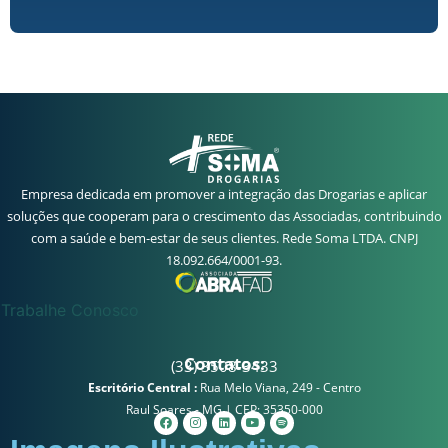
Empresa dedicada em promover a integração das Drogarias e aplicar
soluções que cooperam para o crescimento das Associadas, contribuindo
com a saúde e bem-estar de seus clientes. Rede Soma LTDA. CNPJ
18.092.664/0001-93.
Trabalhe Conosco
Contatos:
(33) 3508-3433
Escritório Central :
Rua Melo Viana, 249 - Centro
Raul Soares - MG | CEP: 35350-000