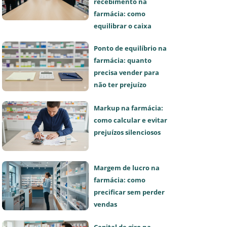
recebimento na
farmácia: como
equilibrar o caixa
Ponto de equilíbrio na
farmácia: quanto
precisa vender para
não ter prejuízo
Markup na farmácia:
como calcular e evitar
prejuízos silenciosos
Margem de lucro na
farmácia: como
precificar sem perder
vendas