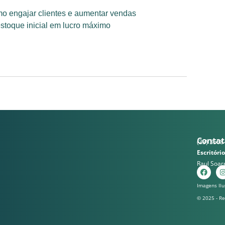
mo engajar clientes e aumentar vendas
estoque inicial em lucro máximo
Contat
(33) 3508
Escritório
Raul Soar
Imagens Ilu
© 2025 - R