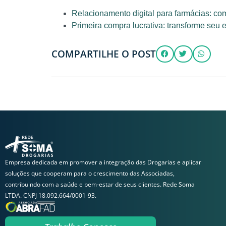
Relacionamento digital para farmácias: co
Primeira compra lucrativa: transforme seu 
COMPARTILHE O POST
Empresa dedicada em promover a integração das Drogarias e aplicar
soluções que cooperam para o crescimento das Associadas,
contribuindo com a saúde e bem-estar de seus clientes. Rede Soma
LTDA. CNPJ 18.092.664/0001-93.