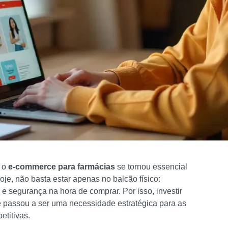
e o
e-commerce para farmácias
se tornou essencial
je, não basta estar apenas no balcão físico:
 segurança na hora de comprar. Por isso, investir
 passou a ser uma necessidade estratégica para as
etitivas.