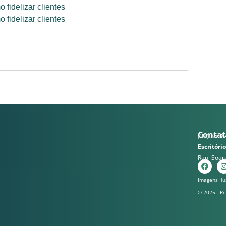
fidelizar clientes
fidelizar clientes
Contat
(33) 3508
Escritório
Raul Soar
Imagens Ilu
© 2025 - R